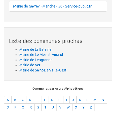
Mairie de Gavray - Manche - 50 - Service-public.fr
Liste des communes proches
Mairie de La Baleine
Mairie de Le Mesnil-Amand
Mairie de Lengronne
Mairie de Ver
Mairie de Saint-Denis-le-Gast
Communes par ordre Alphabétique
A
B
C
D
E
F
G
H
I
J
K
L
M
N
O
P
Q
R
S
T
U
V
W
X
Y
Z