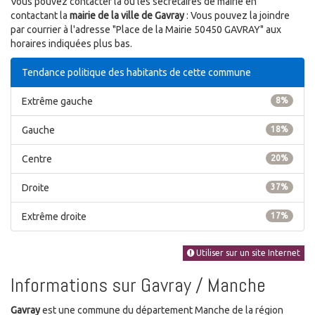
Vous pouvez contacter la ou les secrétaires de mairie en
contactant la
mairie de la ville de Gavray
: Vous pouvez la joindre
par courrier à l'adresse "Place de la Mairie 50450 GAVRAY" aux
horaires indiquées plus bas.
Tendance politique des habitants de cette commune
Extrême gauche
8%
Gauche
18%
Centre
20%
Droite
37%
Extrême droite
17%
Utiliser sur un site Internet
Informations sur Gavray / Manche
Gavray
est une commune du département Manche de la région