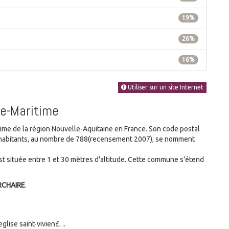
19%
26%
16%
Utiliser sur un site Internet
te-Maritime
e de la région Nouvelle-Aquitaine en France. Son code postal
es habitants, au nombre de 788(recensement 2007), se nomment
 située entre 1 et 30 mètres d'altitude. Cette commune s'étend
RCHAIRE
.
lise saint-vivien£. ..