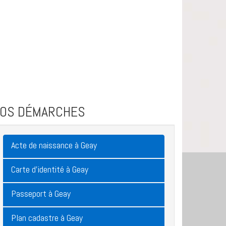
VOS DÉMARCHES
Acte de naissance à Geay
Carte d'identité à Geay
Passeport à Geay
Plan cadastre à Geay