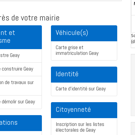
ès de votre mairie
nt et
Véhicule(s)
So
isme
(d
Carte grise et
immatriculation Geay
stre Geay
 construire Geay
Identité
on de travaux sur
Carte d'identité sur Geay
 démolir sur Geay
Citoyenneté
ations
Inscription sur les listes
électorales de Geay