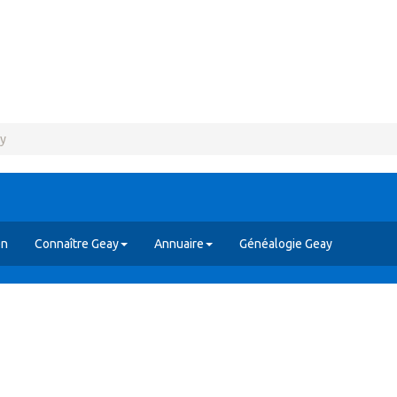
ay
en
Connaître Geay
Annuaire
Généalogie Geay