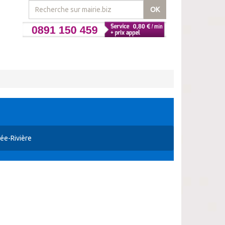
OK
ée-Rivière