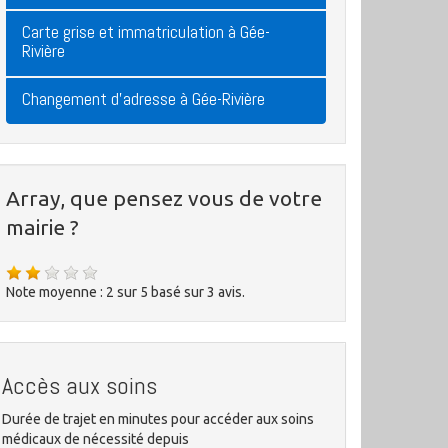
Carte grise et immatriculation à Gée-
Rivière
Changement d'adresse à Gée-Rivière
Array, que pensez vous de votre
mairie ?
Note moyenne :
2
sur
5
basé sur
3
avis.
Accès aux soins
Durée de trajet en minutes pour accéder aux soins
médicaux de nécessité depuis