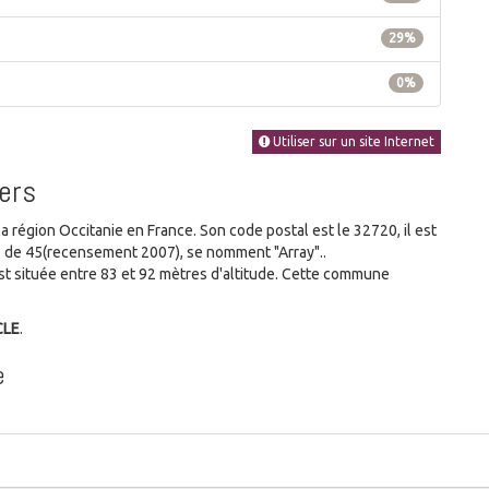
29%
0%
Utiliser sur un site Internet
Gers
égion Occitanie en France. Son code postal est le 32720, il est
e de 45(recensement 2007), se nomment "Array"..
 située entre 83 et 92 mètres d'altitude. Cette commune
CLE
.
e