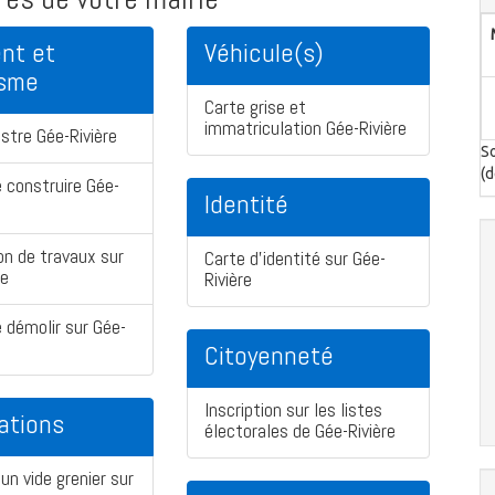
nt et
Véhicule(s)
isme
Carte grise et
immatriculation Gée-Rivière
stre Gée-Rivière
So
(d
 construire Gée-
Identité
on de travaux sur
Carte d'identité sur Gée-
re
Rivière
 démolir sur Gée-
Citoyenneté
Inscription sur les listes
ations
électorales de Gée-Rivière
un vide grenier sur