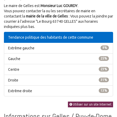
Le maire de Gelles est
Monsieur Luc GOURDY
.
Vous pouvez contacter la ou les secrétaires de mairie en
contactant la
mairie de la ville de Gelles
: Vous pouvez la joindre par
courrier à l'adresse "Le Bourg 63740 GELLES" aux horaires
indiquées plus bas.
Tendance politique des habitants de cette commune
Extrême gauche
9%
Gauche
25%
Centre
23%
Droite
31%
Extrême droite
13%
Utiliser sur un site Internet
Informations sur Gelles / Puy-de-Dome