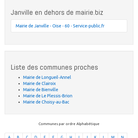
Janville en dehors de mairie.biz
Mairie de Janville - Oise - 60 - Service-public.fr
Liste des communes proches
Mairie de Longueil-Annel
Mairie de Clairoix
Mairie de Bienville
Mairie de Le Plessis-Brion
Mairie de Choisy-au-Bac
Communes par ordre Alphabétique
A
B
C
D
E
F
G
H
I
J
K
L
M
N