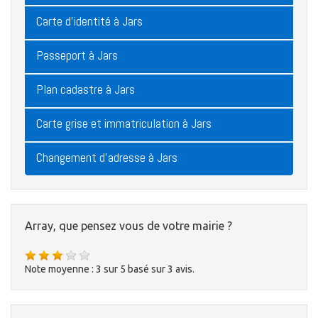
Carte d'identité à Jars
Passeport à Jars
Plan cadastre à Jars
Carte grise et immatriculation à Jars
Changement d'adresse à Jars
Array, que pensez vous de votre mairie ?
Note moyenne :
3
sur
5
basé sur
3
avis.