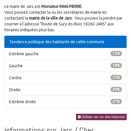
Le maire de Jars est
Monsieur Rémi PIERRE
.
Vous pouvez contacter la ou les secrétaires de mairie en
contactant la
mairie de la ville de Jars
: Vous pouvez la joindre par
courrier à l'adresse "Route de Sury-ès-Bois 18260 JARS" aux
horaires indiquées plus bas.
Tendance politique des habitants de cette commune
Extrême gauche
12%
Gauche
18%
Centre
13%
Droite
30%
Extrême droite
27%
Utiliser sur un site Internet
Informations sur Jars / Cher