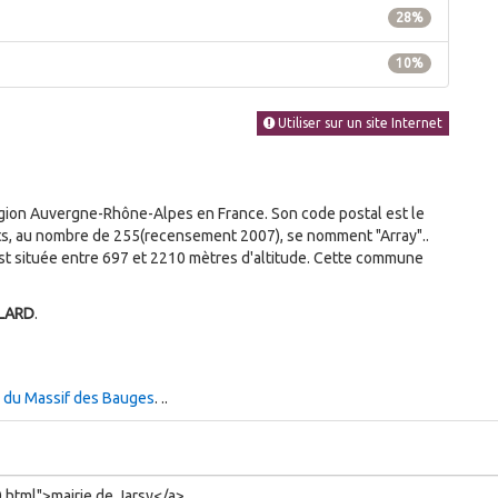
28%
10%
Utiliser sur un site Internet
ion Auvergne-Rhône-Alpes en France. Son code postal est le
ants, au nombre de 255(recensement 2007), se nomment "Array"..
t située entre 697 et 2210 mètres d'altitude. Cette commune
ELARD
.
l du Massif des Bauges
. ..