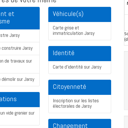
nt et
Véhicule(s)
isme
Carte grise et
immatriculation Jarsy
So
stre Jarsy
(d
 construire Jarsy
Identité
on de travaux sur
Carte d'identité sur Jarsy
 démolir sur Jarsy
Citoyenneté
ations
Inscription sur les listes
électorales de Jarsy
un vide grenier sur
Changement