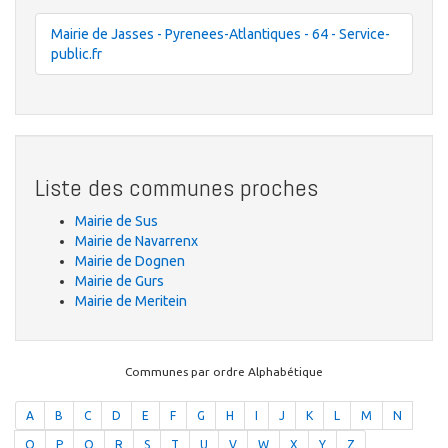
Mairie de Jasses - Pyrenees-Atlantiques - 64 - Service-
public.fr
Liste des communes proches
Mairie de Sus
Mairie de Navarrenx
Mairie de Dognen
Mairie de Gurs
Mairie de Meritein
Communes par ordre Alphabétique
A
B
C
D
E
F
G
H
I
J
K
L
M
N
O
P
Q
R
S
T
U
V
W
X
Y
Z