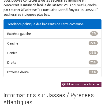
Vous pouvez contacter la ou les secrétaires de mairie en
contactant la
mairie de la ville de Jasses
: Vous pouvez la joindre
par courrier à l'adresse "17 Rue Saint-Barthélémy 64190 JASSES"
aux horaires indiquées plus bas.
Tendance politique des habitants de cette commune
Extrême gauche
7%
Gauche
22%
Centre
33%
Droite
25%
Extrême droite
13%
Utiliser sur un site Internet
Informations sur Jasses / Pyrenees-
Atlantiques