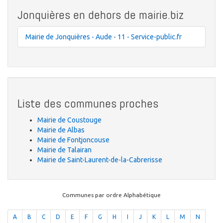
Jonquières en dehors de mairie.biz
Mairie de Jonquières - Aude - 11 - Service-public.fr
Liste des communes proches
Mairie de Coustouge
Mairie de Albas
Mairie de Fontjoncouse
Mairie de Talairan
Mairie de Saint-Laurent-de-la-Cabrerisse
Communes par ordre Alphabétique
A
B
C
D
E
F
G
H
I
J
K
L
M
N