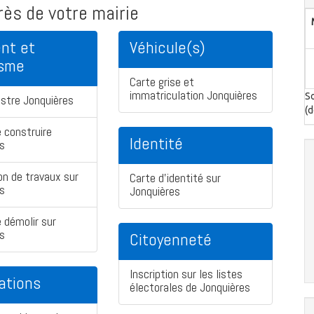
ès de votre mairie
nt et
Véhicule(s)
isme
Carte grise et
immatriculation Jonquières
So
stre Jonquières
(d
 construire
Identité
s
on de travaux sur
Carte d'identité sur
s
Jonquières
 démolir sur
s
Citoyenneté
Inscription sur les listes
ations
électorales de Jonquières