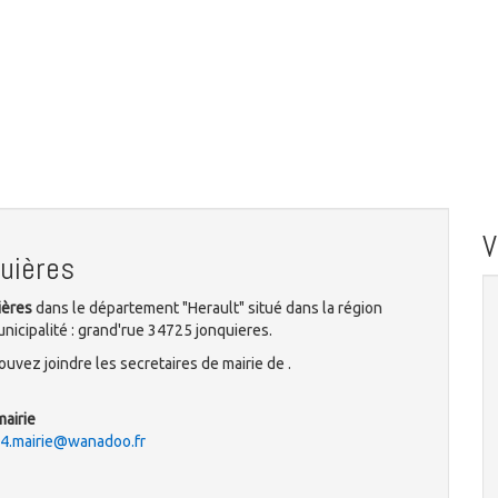
uières
ières
dans le département "Herault" situé dans la région
nicipalité : grand'rue 34725 jonquieres.
uvez joindre les secretaires de mairie de .
mairie
34.mairie@wanadoo.fr