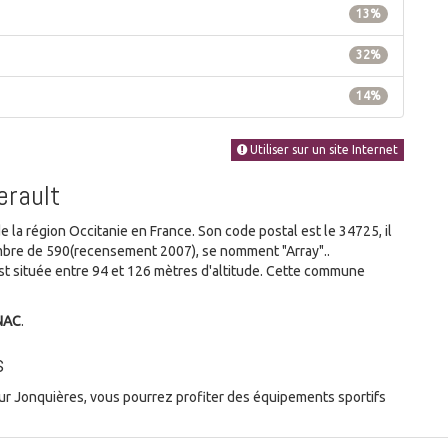
13%
32%
14%
Utiliser sur un site Internet
erault
a région Occitanie en France. Son code postal est le 34725, il
ombre de 590(recensement 2007), se nomment "Array"..
 située entre 94 et 126 mètres d'altitude. Cette commune
NAC
.
s
ur Jonquières, vous pourrez profiter des équipements sportifs