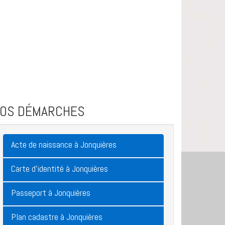
VOS DÉMARCHES
Acte de naissance à Jonquières
Carte d'identité à Jonquières
Passeport à Jonquières
Plan cadastre à Jonquières