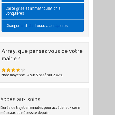
Carte grise et immatriculation à
Jonquières
Changement d'adresse à Jonquières
Array, que pensez vous de votre
mairie ?
Note moyenne :
4
sur
5
basé sur
2
avis.
Accès aux soins
Durée de trajet en minutes pour accéder aux soins
médicaux de nécessité depuis