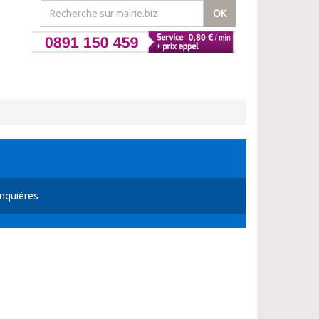
OK
nquières