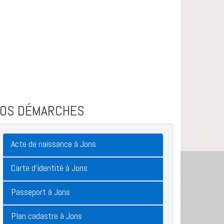
VOS DÉMARCHES
Acte de naissance à Jons
Carte d'identité à Jons
Passeport à Jons
Plan cadastre à Jons