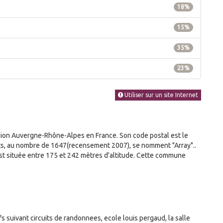
18%
15%
35%
23%
Utiliser sur un site Internet
on Auvergne-Rhône-Alpes en France. Son code postal est le
ants, au nombre de 1647(recensement 2007), se nomment "Array"..
t située entre 175 et 242 mètres d'altitude. Cette commune
 suivant circuits de randonnees, ecole louis pergaud, la salle