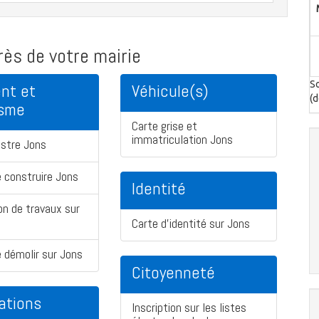
ès de votre mairie
So
nt et
Véhicule(s)
(d
isme
Carte grise et
immatriculation Jons
stre Jons
 construire Jons
Identité
on de travaux sur
Carte d'identité sur Jons
 démolir sur Jons
Citoyenneté
ations
Inscription sur les listes