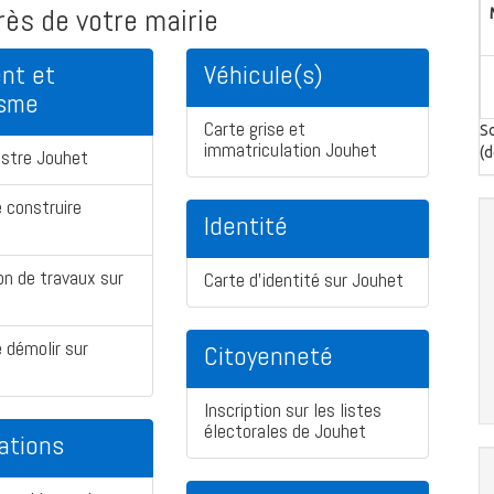
ès de votre mairie
nt et
Véhicule(s)
isme
Carte grise et
So
immatriculation Jouhet
(d
astre Jouhet
 construire
Identité
on de travaux sur
Carte d'identité sur Jouhet
 démolir sur
Citoyenneté
Inscription sur les listes
électorales de Jouhet
ations