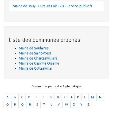
Mairie de Jouy - Eure-et-Loir - 28 - Service-public.fr
Liste des communes proches
Mairie de Soulaires
Mairie de Saint-Prest
Mairie de Chartainvilliers
Mairie de Gasville Oiseme
Mairie de Coltainville
Communes par ordre Alphabétique
A
B
C
D
E
F
G
H
I
J
K
L
M
N
O
P
Q
R
S
T
U
V
W
X
Y
Z