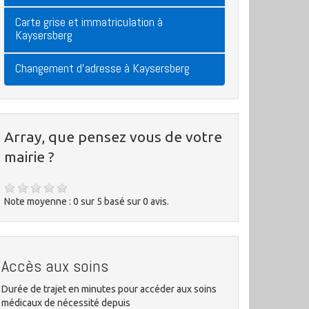
Carte grise et immatriculation à
Kaysersberg
Changement d'adresse à Kaysersberg
Array, que pensez vous de votre
mairie ?
Note moyenne :
0
sur
5
basé sur
0
avis.
Accès aux soins
Durée de trajet en minutes pour accéder aux soins
médicaux de nécessité depuis