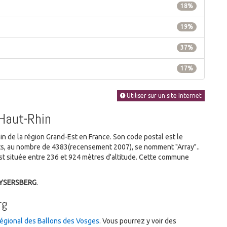
18%
19%
37%
17%
Utiliser sur un site Internet
 Haut-Rhin
de la région Grand-Est en France. Son code postal est le
ants, au nombre de 4383(recensement 2007), se nomment "Array"..
t située entre 236 et 924 mètres d'altitude. Cette commune
AYSERSBERG
.
rg
régional des Ballons des Vosges
. Vous pourrez y voir des