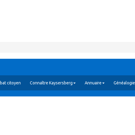
bat citoyen
Connaître Kaysersberg
Annuaire
Généalogie