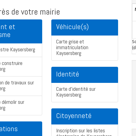
ès de votre mairie
nt et
Véhicule(s)
isme
Carte grise et
So
immatriculation
(d
astre Kaysersberg
Kaysersberg
 construire
erg
Identité
on de travaux sur
erg
Carte d'identité sur
Kaysersberg
 démolir sur
erg
Citoyenneté
ations
Inscription sur les listes