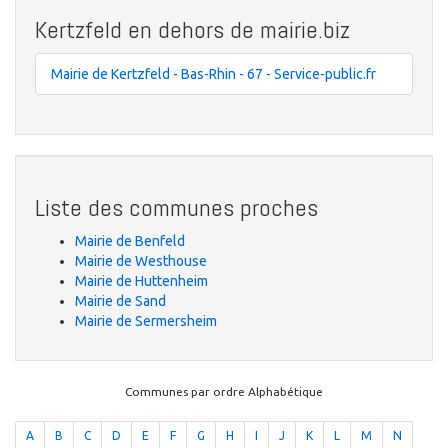
Kertzfeld en dehors de mairie.biz
Mairie de Kertzfeld - Bas-Rhin - 67 - Service-public.fr
Liste des communes proches
Mairie de Benfeld
Mairie de Westhouse
Mairie de Huttenheim
Mairie de Sand
Mairie de Sermersheim
Communes par ordre Alphabétique
A
B
C
D
E
F
G
H
I
J
K
L
M
N