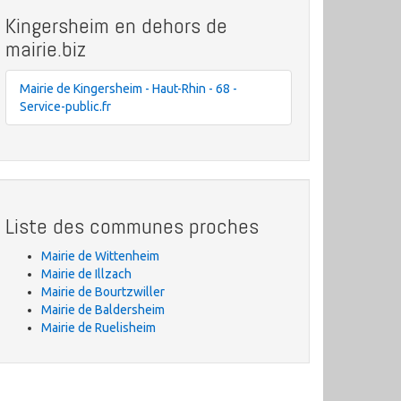
Kingersheim en dehors de
mairie.biz
Mairie de Kingersheim - Haut-Rhin - 68 -
Service-public.fr
Liste des communes proches
Mairie de Wittenheim
Mairie de Illzach
Mairie de Bourtzwiller
Mairie de Baldersheim
Mairie de Ruelisheim