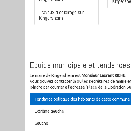
Kingersh
Travaux d'éclairage sur
Kingersheim
Equipe municipale et tendances 
Le maire de Kingersheim est
Monsieur Laurent RICHE
.
Vous pouvez contacter la ou les secrétaires de mairie e
joindre par courrier à l'adresse "Place de la Libération
Tendance politique des habitants de cette commune
Extrême gauche
Gauche