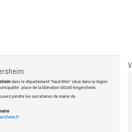
gersheim
rsheim
dans le département "Haut-Rhin" situé dans la région
nicipalité : place de la libération 68260 kingersheim.
uvez joindre les secretaires de mairie de .
mairie
ersheim.fr