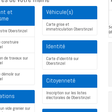
nt et
Véhicule(s)
isme
Carte grise et
So
immatriculation Oberstinzel
stre Oberstinzel
(d
 construire
Identité
el
on de travaux sur
Carte d'identité sur
el
Oberstinzel
 démolir sur
el
Citoyenneté
Inscription sur les listes
ations
électorales de Oberstinzel
un vide grenier sur