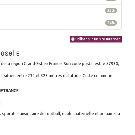
33%
24%
Utiliser sur un site Internet
Moselle
 la région Grand-Est en France. Son code postal est le 57930,
t située entre 232 et 323 mètres d'altitude. Cette commune
ENETRANGE
.
l
portifs suivant aire de football, école maternelle et primaire, la