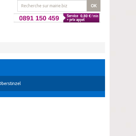
OK
Oberstinzel