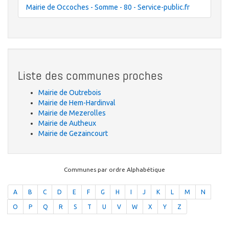
Mairie de Occoches - Somme - 80 - Service-public.fr
Liste des communes proches
Mairie de Outrebois
Mairie de Hem-Hardinval
Mairie de Mezerolles
Mairie de Autheux
Mairie de Gezaincourt
Communes par ordre Alphabétique
A
B
C
D
E
F
G
H
I
J
K
L
M
N
O
P
Q
R
S
T
U
V
W
X
Y
Z