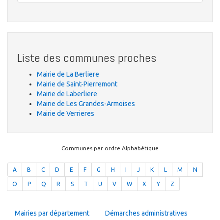
Liste des communes proches
Mairie de La Berliere
Mairie de Saint-Pierremont
Mairie de Laberliere
Mairie de Les Grandes-Armoises
Mairie de Verrieres
Communes par ordre Alphabétique
A
B
C
D
E
F
G
H
I
J
K
L
M
N
O
P
Q
R
S
T
U
V
W
X
Y
Z
Mairies par département
Démarches administratives