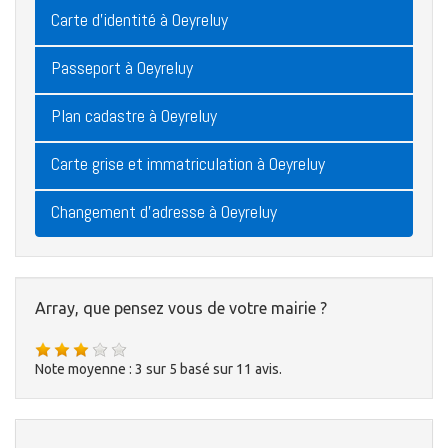
Carte d'identité à Oeyreluy
Passeport à Oeyreluy
Plan cadastre à Oeyreluy
Carte grise et immatriculation à Oeyreluy
Changement d'adresse à Oeyreluy
Array, que pensez vous de votre mairie ?
Note moyenne :
3
sur
5
basé sur
11
avis.