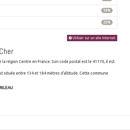
38%
20%
Utiliser sur un site Internet
-Cher
a région Centre en France. Son code postal est le 41170, il est
t située entre 134 et 184 mètres d'altitude. Cette commune
UBLEAU
.