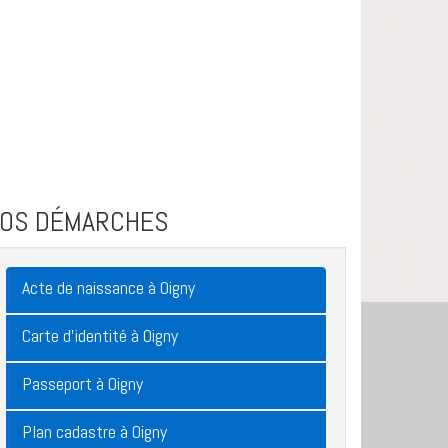
VOS DÉMARCHES
Acte de naissance à Oigny
Carte d'identité à Oigny
Passeport à Oigny
Plan cadastre à Oigny