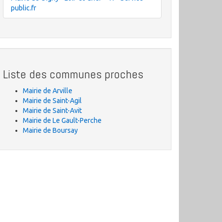
public.fr
Liste des communes proches
Mairie de Arville
Mairie de Saint-Agil
Mairie de Saint-Avit
Mairie de Le Gault-Perche
Mairie de Boursay