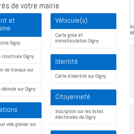
ès de votre mairie
nt et
Véhicule(s)
isme
So
(d
Carte grise et
immatriculation Oigny
stre Oigny
 construire Oigny
Identité
on de travaux sur
Carte d'identité sur Oigny
 démolir sur Oigny
Citoyenneté
ations
Inscription sur les listes
électorales de Oigny
un vide grenier sur