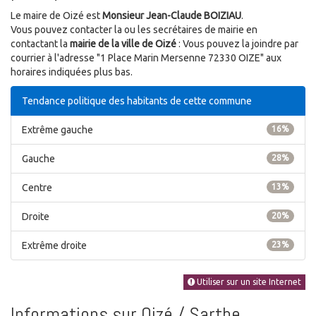
Le maire de Oizé est
Monsieur Jean-Claude BOIZIAU
.
Vous pouvez contacter la ou les secrétaires de mairie en
contactant la
mairie de la ville de Oizé
: Vous pouvez la joindre par
courrier à l'adresse "1 Place Marin Mersenne 72330 OIZE" aux
horaires indiquées plus bas.
Tendance politique des habitants de cette commune
Extrême gauche
16%
Gauche
28%
Centre
13%
Droite
20%
Extrême droite
23%
Utiliser sur un site Internet
Informations sur Oizé / Sarthe