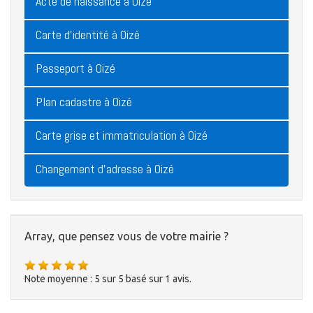
Acte de naissance à Oizé
Carte d'identité à Oizé
Passeport à Oizé
Plan cadastre à Oizé
Carte grise et immatriculation à Oizé
Changement d'adresse à Oizé
Array, que pensez vous de votre mairie ?
Note moyenne :
5
sur
5
basé sur
1
avis.