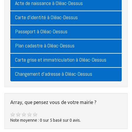
Acte de naissance à Oléac-Dessus
Carte d'identité à Oléac-Dessus
Passeport à Oléac-Dessus
Plan cadastre à Oléac-Dessus
Carte grise et immatriculation à Oléac-Dessus
Changement d'adresse à Oléac-Dessus
Array, que pensez vous de votre mairie ?
Note moyenne :
0
sur
5
basé sur
0
avis.