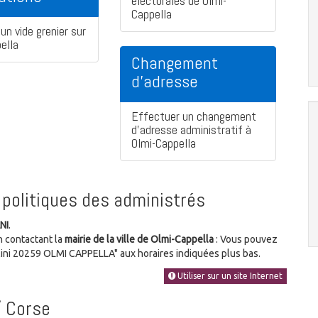
électorales de Olmi-
Cappella
un vide grenier sur
ella
Changement
d'adresse
Effectuer un changement
d'adresse administratif à
Olmi-Cappella
politiques des administrés
NI
.
n contactant la
mairie de la ville de Olmi-Cappella
: Vous pouvez
aglini 20259 OLMI CAPPELLA" aux horaires indiquées plus bas.
Utiliser sur un site Internet
/ Corse