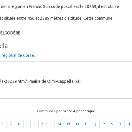
la région en France. Son code postal est le 20259, il est utilisé
t située entre 456 et 2389 mètres d'altitude. Cette commune
 BELGODÈRE
.
lla
l régional de Corse
. ..
Communes par ordre Alphabétique
F
G
H
I
J
K
L
M
N
O
P
Q
R
S
T
U