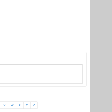
V
W
X
Y
Z