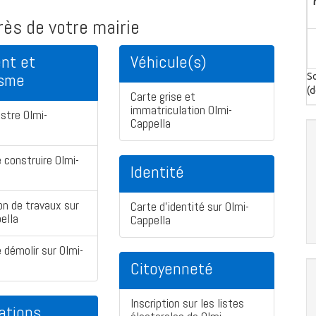
ès de votre mairie
nt et
Véhicule(s)
isme
So
(d
Carte grise et
immatriculation Olmi-
stre Olmi-
Cappella
 construire Olmi-
Identité
on de travaux sur
Carte d'identité sur Olmi-
ella
Cappella
 démolir sur Olmi-
Citoyenneté
Inscription sur les listes
ations