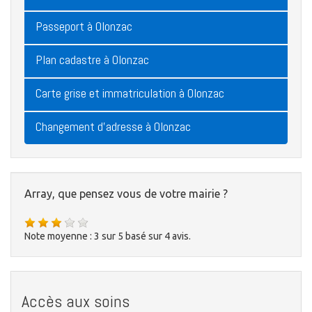
Passeport à Olonzac
Plan cadastre à Olonzac
Carte grise et immatriculation à Olonzac
Changement d'adresse à Olonzac
Array, que pensez vous de votre mairie ?
Note moyenne :
3
sur
5
basé sur
4
avis.
Accès aux soins