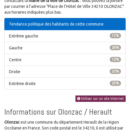
contactant la
mairie de la ville de Olonzac
: Vous pouvez la joindre
par courrier à l'adresse "Place de l'Hôtel de Ville 34210 OLONZAC"
aux horaires indiquées plus bas.
Tendance politique des habitants de cette commune
Extrême gauche
13%
Gauche
26%
Centre
12%
Droite
25%
Extrême droite
23%
Utiliser sur un site Internet
Informations sur Olonzac / Herault
Olonzac
est une commune du département Herault de la région
Occitanie en France. Son code postal est le 34210, il est utilisé par