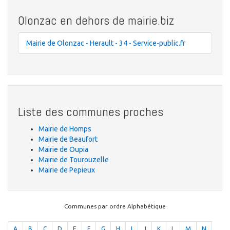
Olonzac en dehors de mairie.biz
Mairie de Olonzac - Herault - 34 - Service-public.fr
Liste des communes proches
Mairie de Homps
Mairie de Beaufort
Mairie de Oupia
Mairie de Tourouzelle
Mairie de Pepieux
Communes par ordre Alphabétique
A
B
C
D
E
F
G
H
I
J
K
L
M
N