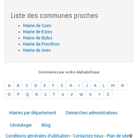
Liste des communes proches
Mairie de Goes
Mairie de Estos
Mairie de Bidos
Mairie de Precilhon
Mairie de Aren
Communes par ordre Alphabétique
A
B
C
D
E
F
G
H
I
J
K
L
M
N
O
P
Q
R
S
T
U
V
W
X
Y
Z
Mairies par département
Démarches administratives
Généalogie
Blog
Conditions générales d'utilisation
-
Contactez nous
-
Plan de site
©