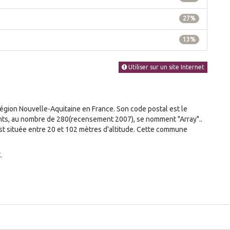
27%
13%
Utiliser sur un site Internet
e
gion Nouvelle-Aquitaine en France. Son code postal est le
tants, au nombre de 280(recensement 2007), se nomment "Array"..
 située entre 20 et 102 mètres d'altitude. Cette commune
C
.