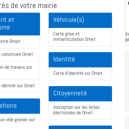
ès de votre mairie
nt et
Véhicule(s)
isme
Carte grise et
So
immatriculation Omet
(d
astre Omet
 construire Omet
Identité
on de travaux sur
Carte d'identité sur Omet
 démolir sur Omet
Citoyenneté
ations
Inscription sur les listes
électorales de Omet
un vide grenier sur