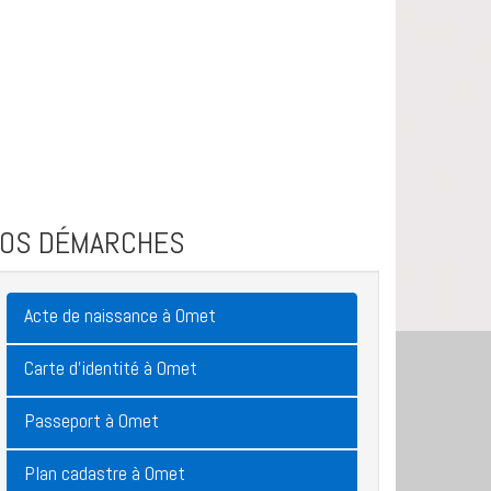
VOS DÉMARCHES
Acte de naissance à Omet
Carte d'identité à Omet
Passeport à Omet
Plan cadastre à Omet