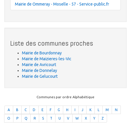
Mairie de Ommeray - Moselle - 57 - Service-public.fr
Liste des communes proches
Mairie de Bourdonnay
Mairie de Maizieres-les-Vic
Mairie de Avricourt
Mairie de Donnelay
Mairie de Gelucourt
Communes par ordre Alphabétique
A
B
C
D
E
F
G
H
I
J
K
L
M
N
O
P
Q
R
S
T
U
V
W
X
Y
Z