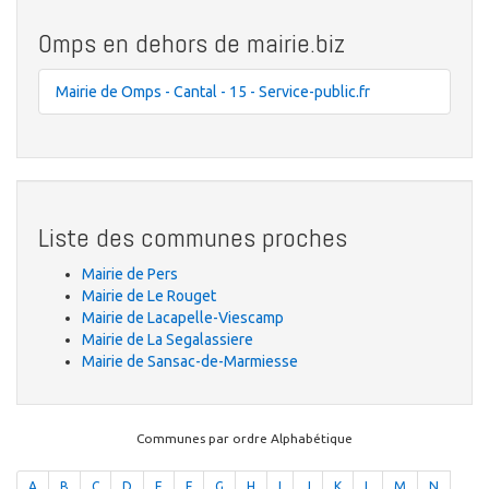
Omps en dehors de mairie.biz
Mairie de Omps - Cantal - 15 - Service-public.fr
Liste des communes proches
Mairie de Pers
Mairie de Le Rouget
Mairie de Lacapelle-Viescamp
Mairie de La Segalassiere
Mairie de Sansac-de-Marmiesse
Communes par ordre Alphabétique
A
B
C
D
E
F
G
H
I
J
K
L
M
N