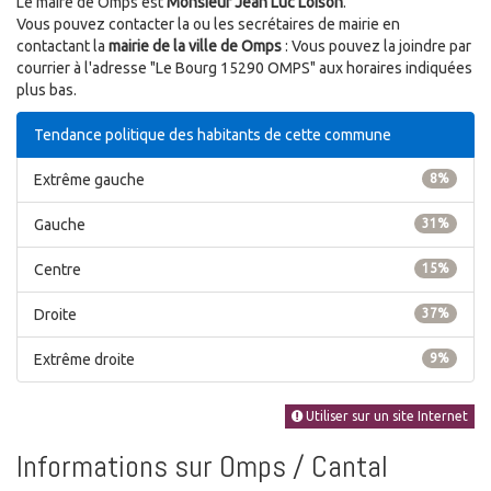
Le maire de Omps est
Monsieur Jean Luc Loison
.
Vous pouvez contacter la ou les secrétaires de mairie en
contactant la
mairie de la ville de Omps
: Vous pouvez la joindre par
courrier à l'adresse "Le Bourg 15290 OMPS" aux horaires indiquées
plus bas.
Tendance politique des habitants de cette commune
Extrême gauche
8%
Gauche
31%
Centre
15%
Droite
37%
Extrême droite
9%
Utiliser sur un site Internet
Informations sur Omps / Cantal