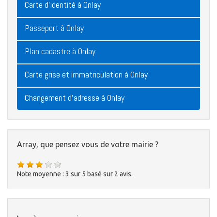
Carte d'identité à Onlay
Passeport à Onlay
Plan cadastre à Onlay
Carte grise et immatriculation à Onlay
Changement d'adresse à Onlay
Array, que pensez vous de votre mairie ?
Note moyenne :
3
sur
5
basé sur
2
avis.