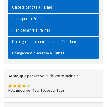
Carte d'identité à Pailhès
Passeport à Pailhès
Plan cadastre à Pailhès
Carte grise et immatriculation à Pailhès
Changement d'adresse à Pailhès
Array, que pensez vous de votre mairie ?
Note moyenne :
4
sur
5
basé sur
1
avis.