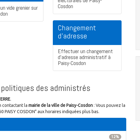
électorales de Paisy-
Cosdon
un vide grenier sur
sdon
Changement
d'adresse
Effectuer un changement
d'adresse administratif à
Paisy-Cosdon
politiques des administrés
TERRE
.
n contactant la
mairie de la ville de Paisy-Cosdon
: Vous pouvez la
10160 PAISY COSDON" aux horaires indiquées plus bas.
12%