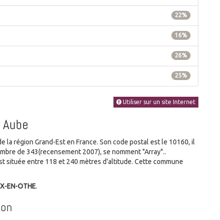
22%
16%
26%
25%
Utiliser sur un site Internet
/ Aube
a région Grand-Est en France. Son code postal est le 10160, il
nombre de 343(recensement 2007), se nomment "Array"..
t située entre 118 et 240 mètres d'altitude. Cette commune
AIX-EN-OTHE
.
don