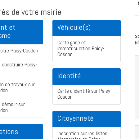
ès de votre mairie
nt et
Véhicule(s)
isme
So
Carte grise et
(d
immatriculation Paisy-
astre Paisy-Cosdon
Cosdon
 construire Paisy-
Identité
on de travaux sur
sdon
Carte d'identité sur Paisy-
Cosdon
 démolir sur
sdon
Citoyenneté
ations
Inscription sur les listes