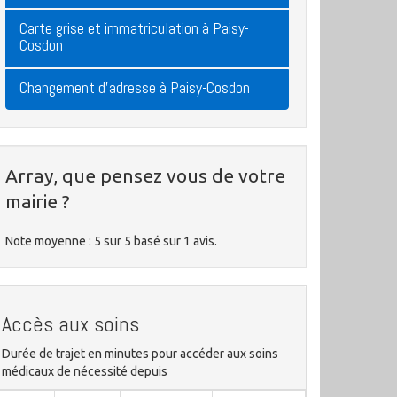
Carte grise et immatriculation à Paisy-
Cosdon
Changement d'adresse à Paisy-Cosdon
Array, que pensez vous de votre
mairie ?
Note moyenne :
5
sur
5
basé sur
1
avis.
Accès aux soins
Durée de trajet en minutes pour accéder aux soins
médicaux de nécessité depuis