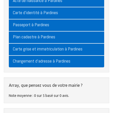
Acte de naissance à Pardines
Carte d'identité à Pardines
Passeport à Pardines
Plan cadastre à Pardines
Carte grise et immatriculation à Pardines
Changement d'adresse à Pardines
Array, que pensez vous de votre mairie ?
Note moyenne :
0
sur
5
basé sur
0
avis.