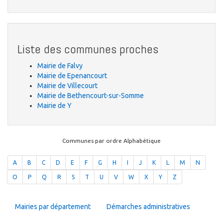
Liste des communes proches
Mairie de Falvy
Mairie de Epenancourt
Mairie de Villecourt
Mairie de Bethencourt-sur-Somme
Mairie de Y
Communes par ordre Alphabétique
A
B
C
D
E
F
G
H
I
J
K
L
M
N
O
P
Q
R
S
T
U
V
W
X
Y
Z
Mairies par département
Démarches administratives