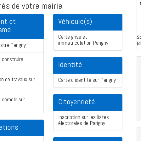
ès de votre mairie
nt et
Véhicule(s)
isme
Carte grise et
So
immatriculation Parigny
(d
stre Parigny
 construire
Identité
on de travaux sur
Carte d'identité sur Parigny
 démolir sur
Citoyenneté
Inscription sur les listes
électorales de Parigny
ations