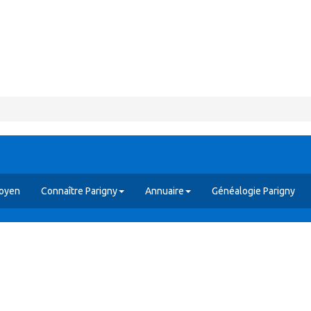
toyen
Connaître Parigny
Annuaire
Généalogie Parigny