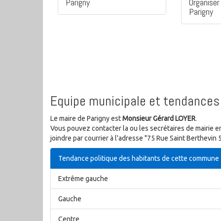
Parigny
Organiser 
Parigny
Equipe municipale et tendances 
Le maire de Parigny est
Monsieur Gérard LOYER
.
Vous pouvez contacter la ou les secrétaires de mairie e
joindre par courrier à l'adresse "75 Rue Saint Berthevi
Tendance politique des habitants de cette commune
Extrême gauche
Gauche
Centre