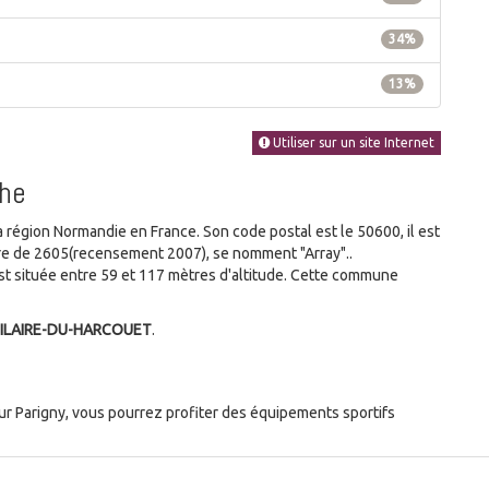
34%
13%
Utiliser sur un site Internet
che
gion Normandie en France. Son code postal est le 50600, il est
bre de 2605(recensement 2007), se nomment "Array"..
 située entre 59 et 117 mètres d'altitude. Cette commune
-HILAIRE-DU-HARCOUET
.
r Parigny, vous pourrez profiter des équipements sportifs