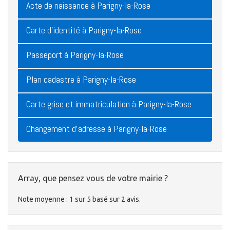
Acte de naissance à Parigny-la-Rose
Carte d'identité à Parigny-la-Rose
Passeport à Parigny-la-Rose
Plan cadastre à Parigny-la-Rose
Carte grise et immatriculation à Parigny-la-Rose
Changement d'adresse à Parigny-la-Rose
Array, que pensez vous de votre mairie ?
Note moyenne :
1
sur
5
basé sur
2
avis.