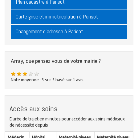
Plan cadastre à Parisot
Carte grise et immatriculation à Parisot
Changement d'adresse à Parisot
Array, que pensez vous de votre mairie ?
Note moyenne :
3
sur
5
basé sur
1
avis.
Accès aux soins
Durée de trajet en minutes pour accéder aux soins médicaux
de nécessité depuis
Médecin
Hôpital
Maternité niveau
Maternité niveau