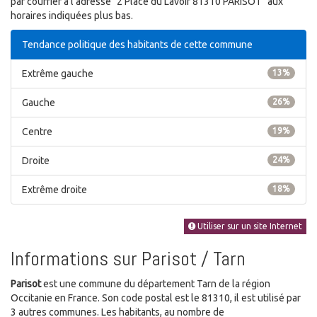
par courrier à l'adresse "2 Place du Lavoir 81310 PARISOT" aux
horaires indiquées plus bas.
Tendance politique des habitants de cette commune
Extrême gauche
13%
Gauche
26%
Centre
19%
Droite
24%
Extrême droite
18%
Utiliser sur un site Internet
Informations sur Parisot / Tarn
Parisot
est une commune du département Tarn de la région
Occitanie en France. Son code postal est le 81310, il est utilisé par
3 autres communes. Les habitants, au nombre de