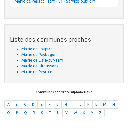
Mairie de Parisot - Tarn - 81 - Service-public.fr
Liste des communes proches
Mairie de Loupiac
Mairie de Puybegon
Mairie de Lisle-sur-Tarn
Mairie de Giroussens
Mairie de Peyrole
Communes par ordre Alphabétique
A
B
C
D
E
F
G
H
I
J
K
L
M
N
O
P
Q
R
S
T
U
V
W
X
Y
Z