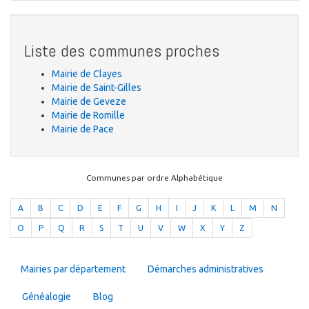
Liste des communes proches
Mairie de Clayes
Mairie de Saint-Gilles
Mairie de Geveze
Mairie de Romille
Mairie de Pace
Communes par ordre Alphabétique
A
B
C
D
E
F
G
H
I
J
K
L
M
N
O
P
Q
R
S
T
U
V
W
X
Y
Z
Mairies par département
Démarches administratives
Généalogie
Blog