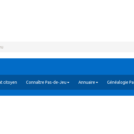
eu
t citoyen
Connaître Pas-de-Jeu
Annuaire
Généalogie Pa