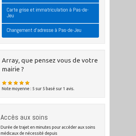
Carte grise et immatriculation à Pas-de-
Jeu
Changement d'adresse à Pas-de-Jeu
Array, que pensez vous de votre
mairie ?
Note moyenne :
5
sur
5
basé sur
1
avis.
Accès aux soins
Durée de trajet en minutes pour accéder aux soins
médicaux de nécessité depuis