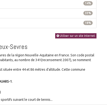
14%
33%
18%
Utiliser sur un site Internet
Deux-Sevres
s de la région Nouvelle-Aquitaine en France. Son code postal
es habitants, au nombre de 341(recensement 2007), se nomment
 située entre 44 et 86 mètres d'altitude. Cette commune
OUARS-1
.
u
ortifs suivant le court de tennis...