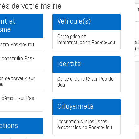
ès de votre mairie
nt et
Véhicule(s)
isme
Carte grise et
immatriculation Pas-de-Jeu
So
astre Pas-de-Jeu
(d
 construire Pas-
Identité
on de travaux sur
Carte d'identité sur Pas-de-
eu
Jeu
 démolir sur Pas-
Citoyenneté
Inscription sur les listes
ations
électorales de Pas-de-Jeu