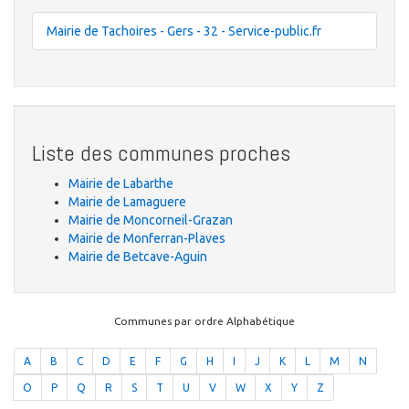
Mairie de Tachoires - Gers - 32 - Service-public.fr
Liste des communes proches
Mairie de Labarthe
Mairie de Lamaguere
Mairie de Moncorneil-Grazan
Mairie de Monferran-Plaves
Mairie de Betcave-Aguin
Communes par ordre Alphabétique
A
B
C
D
E
F
G
H
I
J
K
L
M
N
O
P
Q
R
S
T
U
V
W
X
Y
Z