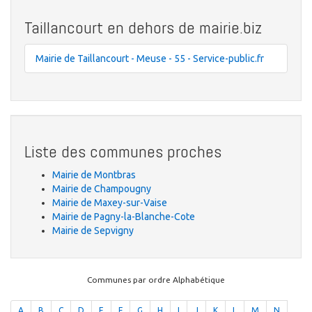
Taillancourt en dehors de mairie.biz
Mairie de Taillancourt - Meuse - 55 - Service-public.fr
Liste des communes proches
Mairie de Montbras
Mairie de Champougny
Mairie de Maxey-sur-Vaise
Mairie de Pagny-la-Blanche-Cote
Mairie de Sepvigny
Communes par ordre Alphabétique
A
B
C
D
E
F
G
H
I
J
K
L
M
N