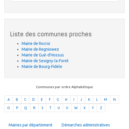
Liste des communes proches
Mairie de Rocroi
Mairie de Regniowez
Mairie de Gué-d'Hossus
Mairie de Sevigny-la-Foret
Mairie de Bourg-Fidele
Communes par ordre Alphabétique
A
B
C
D
E
F
G
H
I
J
K
L
M
N
O
P
Q
R
S
T
U
V
W
X
Y
Z
Mairies par département
Démarches administratives