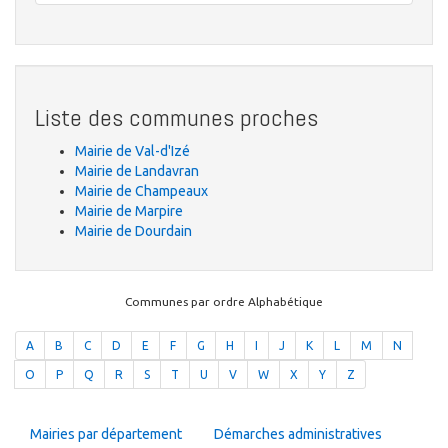
Liste des communes proches
Mairie de Val-d'Izé
Mairie de Landavran
Mairie de Champeaux
Mairie de Marpire
Mairie de Dourdain
Communes par ordre Alphabétique
A
B
C
D
E
F
G
H
I
J
K
L
M
N
O
P
Q
R
S
T
U
V
W
X
Y
Z
Mairies par département
Démarches administratives