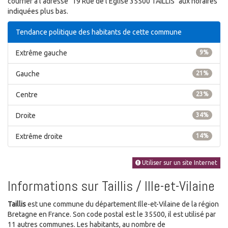
courrier à l'adresse "19 Rue de l'Église 35500 TAILLIS" aux horaires
indiquées plus bas.
Tendance politique des habitants de cette commune
Extrême gauche
9%
Gauche
21%
Centre
23%
Droite
34%
Extrême droite
14%
Utiliser sur un site Internet
Informations sur Taillis / Ille-et-Vilaine
Taillis
est une commune du département Ille-et-Vilaine de la région
Bretagne en France. Son code postal est le 35500, il est utilisé par
11 autres communes. Les habitants, au nombre de