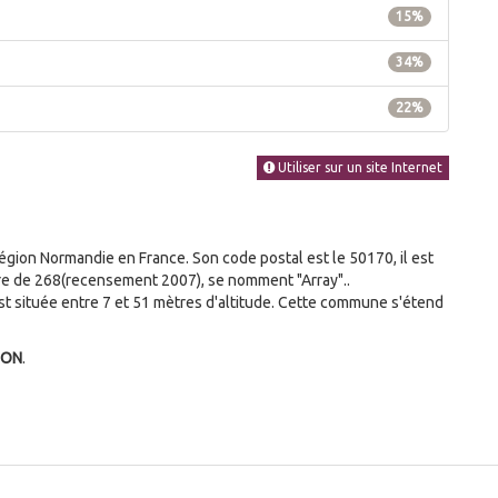
15%
34%
22%
Utiliser sur un site Internet
e
on Normandie en France. Son code postal est le 50170, il est
bre de 268(recensement 2007), se nomment "Array"..
 située entre 7 et 51 mètres d'altitude. Cette commune s'étend
SON
.