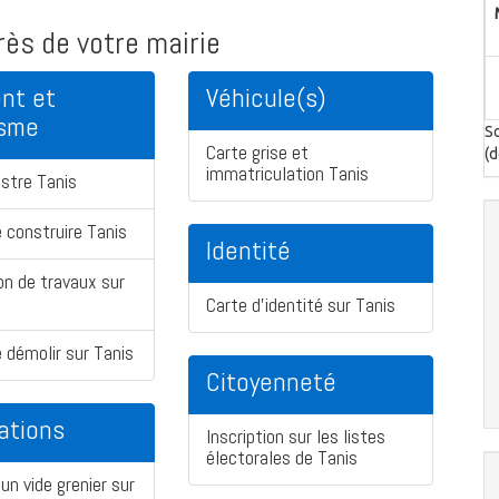
ès de votre mairie
nt et
Véhicule(s)
isme
So
Carte grise et
(d
immatriculation Tanis
stre Tanis
 construire Tanis
Identité
on de travaux sur
Carte d'identité sur Tanis
 démolir sur Tanis
Citoyenneté
ations
Inscription sur les listes
électorales de Tanis
un vide grenier sur