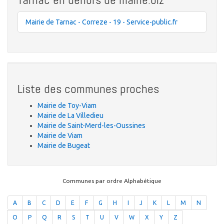
Mairie de Tarnac - Correze - 19 - Service-public.fr
Liste des communes proches
Mairie de Toy-Viam
Mairie de La Villedieu
Mairie de Saint-Merd-les-Oussines
Mairie de Viam
Mairie de Bugeat
Communes par ordre Alphabétique
A
B
C
D
E
F
G
H
I
J
K
L
M
N
O
P
Q
R
S
T
U
V
W
X
Y
Z