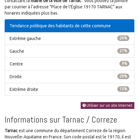
contactant la
mairie de la ville de Tarnac
: Vous pouvez la joindre
par courrier à l'adresse "Place de l'Église 19170 TARNAC" aux
horaires indiquées plus bas.
Tendance politique des habitants de cette commune
Extrême gauche
20%
Gauche
27%
Centre
9%
Droite
29%
Extrême droite
15%
Utiliser sur un site Internet
Informations sur Tarnac / Correze
Tarnac
est une commune du département Correze de la région
Nouvelle-Aquitaine en France. Son code postal est le 19170, il est