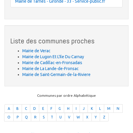
Mairie de Tarnès - Gironde - 33 - Service-public.fr
Liste des communes proches
Mairie de Verac
Mairie de Lugon Et L'Ile Du Carnay
Mairie de Cadillac-en-Fronsadais
Mairie de La Lande-de-Fronsac
Mairie de Saint-Germain-de-la-Riviere
Communes par ordre Alphabétique
A
B
C
D
E
F
G
H
I
J
K
L
M
N
O
P
Q
R
S
T
U
V
W
X
Y
Z