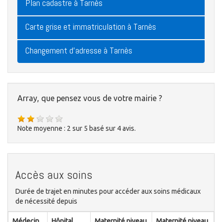
Plan cadastre à Tarnès
Carte grise et immatriculation à Tarnès
Changement d'adresse à Tarnès
Array, que pensez vous de votre mairie ?
Note moyenne :
2
sur
5
basé sur
4
avis.
Accès aux soins
Durée de trajet en minutes pour accéder aux soins médicaux
de nécessité depuis
Médecin
Hôpital
Maternité niveau
Maternité niveau