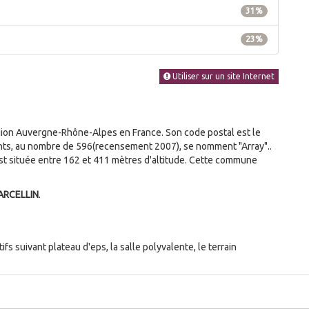
31%
23%
Utiliser sur un site Internet
ion Auvergne-Rhône-Alpes en France. Son code postal est le
tants, au nombre de 596(recensement 2007), se nomment "Array"..
t située entre 162 et 411 mètres d'altitude. Cette commune
ARCELLIN
.
s suivant plateau d'eps, la salle polyvalente, le terrain