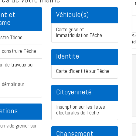
nt et
Véhicule(s)
isme
Carte grise et
immatriculation Têche
So
astre Têche
(d
 construire Têche
Identité
on de travaux sur
Carte d'identité sur Têche
 démolir sur
Citoyenneté
Inscription sur les listes
ations
électorales de Têche
un vide grenier sur
Changement