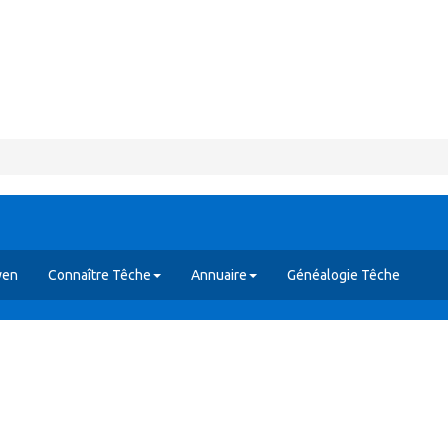
yen
Connaître Têche
Annuaire
Généalogie Têche