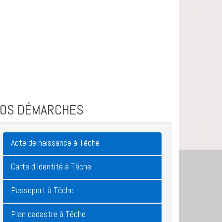
VOS DÉMARCHES
Acte de naissance à Têche
Carte d'identité à Têche
Passeport à Têche
Plan cadastre à Têche