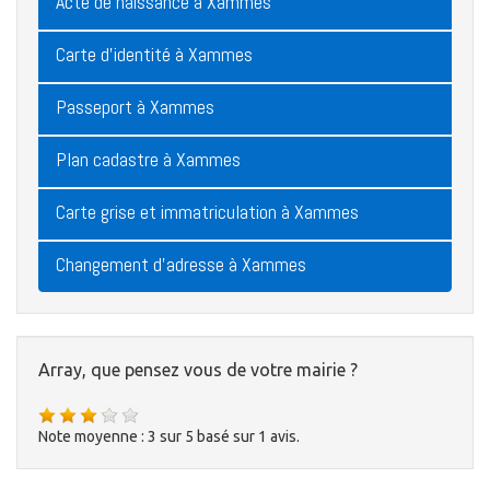
Acte de naissance à Xammes
Carte d'identité à Xammes
Passeport à Xammes
Plan cadastre à Xammes
Carte grise et immatriculation à Xammes
Changement d'adresse à Xammes
Array, que pensez vous de votre mairie ?
Note moyenne :
3
sur
5
basé sur
1
avis.