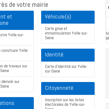
ès de votre mairie
nt et
Véhicule(s)
isme
Carte grise et
immatriculation Yville-sur-
So
stre Yville-sur-
Seine
(d
 construire Yville-
Identité
on de travaux sur
Carte d'identité sur Yville-
-Seine
sur-Seine
 démolir sur
-Seine
Citoyenneté
Inscription sur les listes
ations
électorales de Yville-sur-
Seine