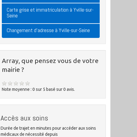
Carte grise et immatriculation à Yville-sur-
Seine
Changement d'adresse à Yville-sur-Seine
Array, que pensez vous de votre
mairie ?
Note moyenne :
0
sur
5
basé sur
0
avis.
Accès aux soins
Durée de trajet en minutes pour accéder aux soins
médicaux de nécessité depuis