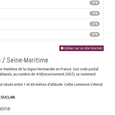
29%
16%
22%
20%
Utiliser sur un site Internet
e / Seine-Maritime
Maritime de la région Normandie en France. Son code postal
s habitants, au nombre de 418(recensement 2007), se nomment
 située entre 1 et 60 mètres d'altitude. Cette commune s'étend
e DUCLAIR
.
Seine