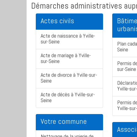
Démarches administratives aupr
Actes civils
Bâtime
urban
Acte de naissance à Yville-
sur-Seine
Plan cada
Seine
Acte de mariage à Yville-
sur-Seine
Permis de
sur-Seine
Acte de divorce à Yville-sur-
Seine
Déclarati
Yville-sur
Acte de décès à Yville-sur-
Seine
Permis de
Yville-sur
Votre commune
Associ
Nettoyage de la voierie de