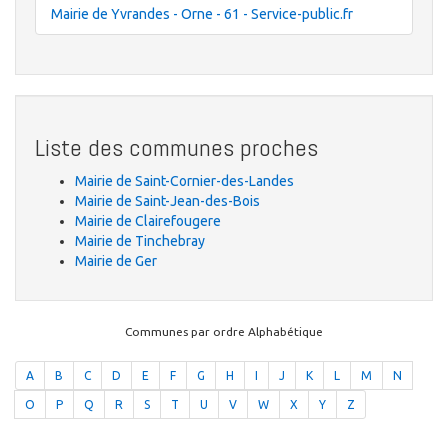
Mairie de Yvrandes - Orne - 61 - Service-public.fr
Liste des communes proches
Mairie de Saint-Cornier-des-Landes
Mairie de Saint-Jean-des-Bois
Mairie de Clairefougere
Mairie de Tinchebray
Mairie de Ger
Communes par ordre Alphabétique
A
B
C
D
E
F
G
H
I
J
K
L
M
N
O
P
Q
R
S
T
U
V
W
X
Y
Z